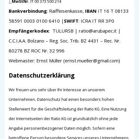
|
MwStNr.
IT 00 373 500 214
Bankverbindung
: Raiffeisenkasse,
IBAN
IT 16 T 08133
58591 0003 0100 6410 |
SWIFT
: ICRA IT RR 3P0
Empfängerkodex
: TULURSB | ratio@arubapec.it |
C.C.I.A.A. Bolzano – Reg. Soc. Trib. BZ 4431 – Rec. Nr.
80278 BZ ROC Nr. 32 996
Webmaster: Ernst Müller (ernst.mueller@gmail.com)
Datenschutzerklärung
Wir freuen uns sehr über Ihr Interesse an unserem
Unternehmen. Datenschutz hat einen besonders hohen
Stellenwert für die Geschäftsleitung der Ratio KG. Eine Nutzung
der Internetseiten der Ratio KG ist grundsätzlich ohne jede
Angabe personenbezogener Daten möglich. Sofern eine
betroffene Person besondere Services unseres Unternehmens