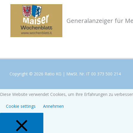
Zum
Inhalt
Generalanzeiger für M
springen
Copyright © 2026 Ratio KG | MwSt. Nr. IT 00 373 500 214
Diese Website verwendet Cookies, um Ihre Erfahrungen zu verbessern
Cookie settings
Annehmen