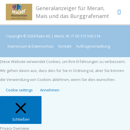
Hau
Zum
Generalanzeiger für Meran,
Inhalt
Mais und das Burggrafenamt
springen
Copyright © 2026 Ratio KG | MwSt. Nr. IT 00 373 500 214
Impressum & Datenschutz
Kontakt
Auftragsverwaltung
Diese Website verwendet Cookies, um Ihre Erfahrungen zu verbessern.
Wir gehen davon aus, dass dies für Sie in Ordnung ist, aber Sie können
die Verwendung von Cookies ablehnen, wenn Sie dies wünschen.
Cookie settings
Annehmen
Schließen
Privacy Overview