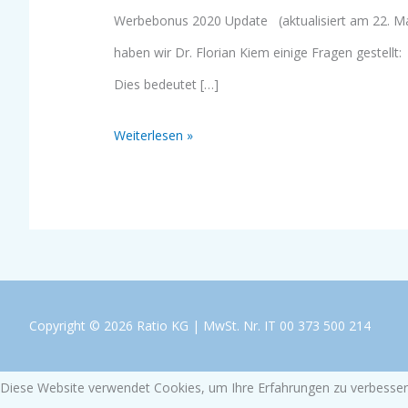
Werbebonus
Werbebonus 2020 Update (aktualisiert am 22. Ma
2020
haben wir Dr. Florian Kiem einige Fragen gestel
(Ausgabe
Dies bedeutet […]
2020-
Weiterlesen »
09)
Copyright © 2026 Ratio KG | MwSt. Nr. IT 00 373 500 214
Diese Website verwendet Cookies, um Ihre Erfahrungen zu verbessern