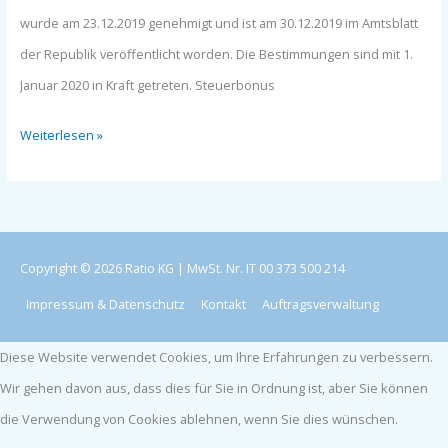
2020-
wurde am 23.12.2019 genehmigt und ist am 30.12.2019 im Amtsblatt
01)
der Republik veröffentlicht worden. Die Bestimmungen sind mit 1.
Januar 2020 in Kraft getreten. Steuerbonus
Weiterlesen »
Copyright © 2026 Ratio KG | MwSt. Nr. IT 00 373 500 214
Impressum & Datenschutz
Kontakt
Auftragsverwaltung
Diese Website verwendet Cookies, um Ihre Erfahrungen zu verbessern.
Wir gehen davon aus, dass dies für Sie in Ordnung ist, aber Sie können
die Verwendung von Cookies ablehnen, wenn Sie dies wünschen.