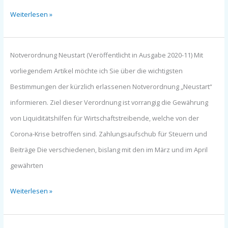
Weiterlesen »
Notverordnung
Notverordnung Neustart (Veröffentlicht in Ausgabe 2020-11) Mit
Neustart
vorliegendem Artikel möchte ich Sie über die wichtigsten
(Ausgabe
Bestimmungen der kürzlich erlassenen Notverordnung „Neustart“
2020-
informieren. Ziel dieser Verordnung ist vorrangig die Gewährung
11)
von Liquiditätshilfen für Wirtschaftstreibende, welche von der
Corona-Krise betroffen sind. Zahlungsaufschub für Steuern und
Beiträge Die verschiedenen, bislang mit den im März und im April
gewährten
Weiterlesen »