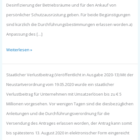
Maßnahmen
Desinfizierung der Betriebsräume und für den Ankauf von
(Ausgabe
persönlicher Schutzausrüstung geben. Für beide Begünstigungen
2020-
sind kürzlich die Durchführungsbestimmungen erlassen worden.a)
15)
Anpassung des […]
Weiterlesen »
Staatlicher
Staatlicher Verlustbeitrag (Veröffentlicht in Ausgabe 2020-13) Mit der
Verlustbeitrag
Neustartverordnung vom 19.05.2020 wurde ein staatlicher
(Ausgabe
Verlustbeitrag für Unternehmen mit Umsatzerlösen bis zu € 5
2020-
Millionen vorgesehen. Vor wenigen Tagen sind die diesbezüglichen
13)
Anleitungen und die Durchführungsverordnung für die
Versendung des Antrages erlassen worden, der Antrag kann somit
bis spätestens 13. August 2020 in elektronischer Form eingereicht