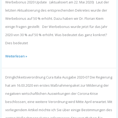
Werbebonus
Werbebonus 2020 Update (aktualisiert am 22. Mai 2020) Laut der
2020
letzten Aktualisierung des entsprechenden Dekretes wurde der
(Ausgabe
Werbebonus auf 50 % erhöht. Dazu haben wir Dr. Florian Kiem
2020-
einige Fragen gestellt: Der Werbebonus wurde jetzt für das Jahr
09)
2020 von 30 % auf 50 % erhöht. Was bedeutet das ganz konkret?
Dies bedeutet
Weiterlesen »
Dringlichkeitsverordnung
Dringlichkeitsverordnung Cura Italia Ausgabe 2020-07 Die Regierung
„Cura
hat am 16.03.2020 ein erstes Maßnahmenpaket zur Milderung der
Italia“
negativen wirtschaftlichen Auswirkungen der Corona-Krise
(Ausgabe
beschlossen, eine weitere Verordnung wird Mitte April erwartet. Mit
2020-
vorliegendem Artikel möchte ich Sie über einige Bestimmungen des
07)