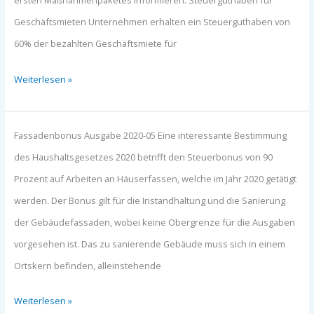
ersten Maßnahmenpaketes informieren: Steuerguthaben für
Geschäftsmieten Unternehmen erhalten ein Steuerguthaben von
60% der bezahlten Geschäftsmiete für
Weiterlesen »
Haushaltsgesetzt
Fassadenbonus Ausgabe 2020-05 Eine interessante Bestimmung
2020
des Haushaltsgesetzes 2020 betrifft den Steuerbonus von 90
Fassadenbonus
Prozent auf Arbeiten an Häuserfassen, welche im Jahr 2020 getätigt
(Ausgabe
werden. Der Bonus gilt für die Instandhaltung und die Sanierung
2020-
der Gebäudefassaden, wobei keine Obergrenze für die Ausgaben
05)
vorgesehen ist. Das zu sanierende Gebäude muss sich in einem
Ortskern befinden, alleinstehende
Weiterlesen »