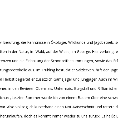
r Berufung, die Kenntnisse in Ökologie, Wildkunde und Jagdbetrieb, s
tten in der Natur, im Wald, auf der Wiese, im Gebirge. Hier verbringt e
nzen und die Einhaltung der Schonzeitbestimmungen, sowie das Erfül
tungsprotokolle aus. Im Frühling bestückt er Salzlecken, hilft den J
d Herbst begleitet er zusätzlich Gamsjäger und Jungjäger. Auch im Win
eher, in den Revieren Obermais, Untermais, Burgstall und Riffian ist e
chichte: „Letzten Sommer wurde ich von einem Bauern über eine schwe
war. Also vollzog ich kurzerhand einen Not-Kaiserschnitt und rettete d
ei herumlaufen, doch es kommt immer wieder zu uns zurück. Es heißt 